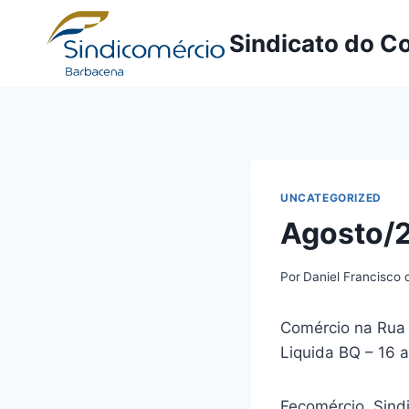
Pular
para
Sindicato do C
o
Conteúdo
UNCATEGORIZED
Agosto/2
Por
Daniel Francisco 
Comércio na Rua 
Liquida BQ – 16 
Fecomércio, Sind