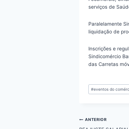
serviços de Saúd
Paralelamente Si
liquidação de pr
Inscrições e regu
Sindicomércio Bar
das Carretas móve
Tags
#
eventos do comér
do
Post:
Navegação
ANTERIOR